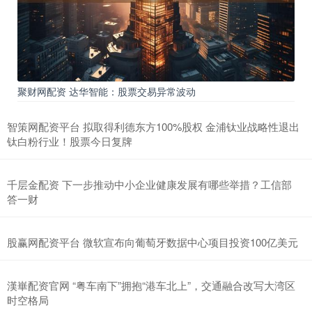
聚财网配资 达华智能：股票交易异常波动
智策网配资平台 拟取得利德东方100%股权 金浦钛业战略性退出
钛白粉行业！股票今日复牌
千层金配资 下一步推动中小企业健康发展有哪些举措？工信部
答一财
股赢网配资平台 微软宣布向葡萄牙数据中心项目投资100亿美元
漢崋配资官网 “粤车南下”拥抱“港车北上”，交通融合改写大湾区
时空格局