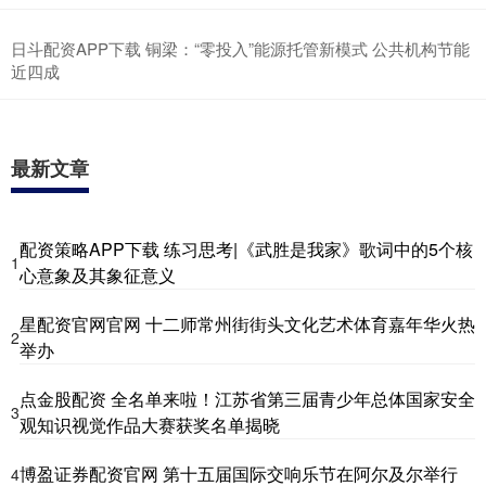
日斗配资APP下载 铜梁：“零投入”能源托管新模式 公共机构节能
近四成
最新文章
配资策略APP下载 练习思考|《武胜是我家》歌词中的5个核
1
心意象及其象征意义
星配资官网官网 十二师常州街街头文化艺术体育嘉年华火热
2
举办
点金股配资 全名单来啦！江苏省第三届青少年总体国家安全
3
观知识视觉作品大赛获奖名单揭晓
博盈证券配资官网 第十五届国际交响乐节在阿尔及尔举行
4