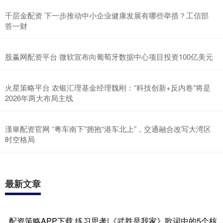
千层金配资 下一步推动中小企业健康发展有哪些举措？工信部
答一财
股赢网配资平台 微软宣布向葡萄牙数据中心项目投资100亿美元
火星策略平台 农银汇理基金经理魏刚：“科技创新+反内卷”将是
2026年两大布局主线
漢崋配资官网 “粤车南下”拥抱“港车北上”，交通融合改写大湾区
时空格局
最新文章
配资策略APP下载 练习思考|《武胜是我家》歌词中的5个核