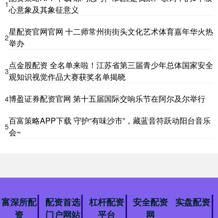
1
心意象及其象征意义
星配资官网官网 十二师常州街街头文化艺术体育嘉年华火热
2
举办
点金股配资 全名单来啦！江苏省第三届青少年总体国家安全
3
观知识视觉作品大赛获奖名单揭晓
博盈证券配资官网 第十五届国际交响乐节在阿尔及尔举行
4
百富策略APP下载 守护“有味沙市”，藏蓝音符跃动阳台音乐
5
会~
富深所配
配资首选
杠杆配资
安全配资
实盘配资
资
门户网站
平台
网