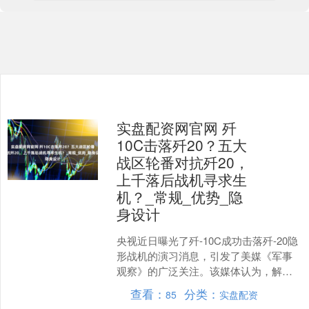
实盘配资网官网 歼
10C击落歼20？五大
战区轮番对抗歼20，
上千落后战机寻求生
机？_常规_优势_隐
身设计
央视近日曝光了歼-10C成功击落歼-20隐
形战机的演习消息，引发了美媒《军事
观察》的广泛关注。该媒体认为，解放
军通过常规战机反击隐形战机，凸显了
查看：
分类：
85
实盘配资
中国空军作战体系....