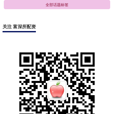
全部话题标签
关注 富深所配资