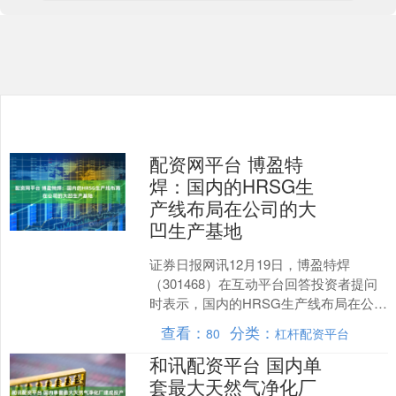
配资网平台 博盈特
焊：国内的HRSG生
产线布局在公司的大
凹生产基地
证券日报网讯12月19日，博盈特焊
（301468）在互动平台回答投资者提问
时表示，国内的HRSG生产线布局在公司
的大凹生产基地。目前大凹生产基地仍
查看：
分类：
80
杠杆配资平台
处于在建状态，....
和讯配资平台 国内单
套最大天然气净化厂